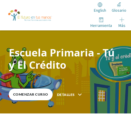
Skip to Content
English
Glosario
Herramienta
Más
Tú y El Crédito
Nota para los usuarios de tecnología de