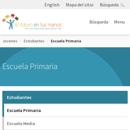
Skip to Content
English
Mapa del sitio
Búsqueda
Búsqueda
Menu
Jovenes
Estudiantes
Current:
Escuela Primaria
Escuela Primaria
Estudiantes
Escuela Primaria
Escuela Media